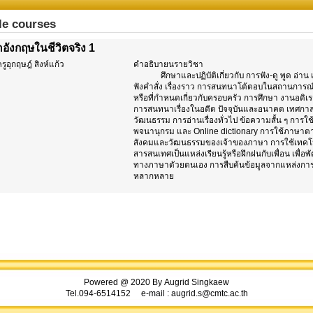
le courses
อังกฤษในชีวิตจริง 1
รูอุกฤษฎ์ สิงห์แก้ว
คำอธิบายนรายวิชา
ศึกษาและปฏิบัติเกี่ยวกับ การฟัง-ดู พูด อ่าน 
ฟังคำสั่ง เรื่องราว การสนทนาโต้ตอบในสถานการณ์
หรือที่กำหนดเกี่ยวกับครอบครัว การศึกษา งานอดิเ
การสนทนาเรื่องในอดีต ปัจจุบันและอนาคต เทศกา
วัฒนธรรม การอ่านเรื่องทั่วไป ข้อความสั้น ๆ การใช
พจนานุกรม และ
Online dictionary
การใช้ภาษาต
สังคมและวัฒนธรรมของเจ้าของภาษา การใช้เทคโ
สารสนเทศเป็นแหล่งเรียนรู้หรือฝึกฝนกับเพื่อน เพื่อ
ทางภาษาดัวยตนเอง การสืบค้นข้อมูลจากแหล่งการเรี
หลากหลาย
Powered @ 2020 By
Augrid
Singkaew
Tel.094-6514152 e-mail : augrid.s@cmtc.ac.th