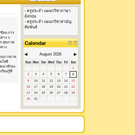
- ครูประจำ แผนกวิชาภาษา
อังกฤษ
- ครูประจำ แผนกวิชาสามัญ
สัมพันธ์
เขียน การ
ต่าง ๆ
รก สุขภาพ
Calendar
ลทาง
้
◀
August 2026
▶
ามมารยาท
นโลยี
Sun
Mon
Tue
Wed
Thu
Fri
Sat
พัฒนาทักษะ
1
ยนรู้ที่
2
3
4
5
6
7
8
9
10
11
12
13
14
15
16
17
18
19
20
21
22
23
24
25
26
27
28
29
30
31